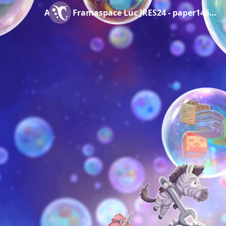
Article Framaspace Luc JRES24 - paper146_article_rev1667_20241031_153401-4.pdf